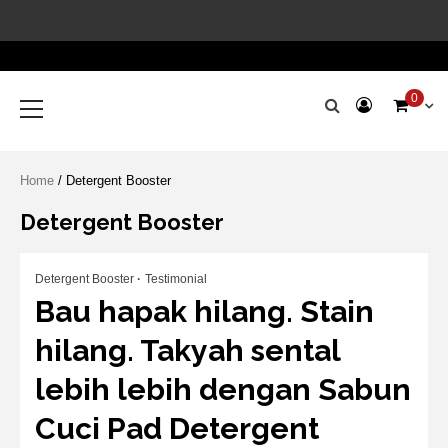
Skip
Account
to
Terms
Blog
Cart
Checko
Cloth
Hand
HOM
SHO
Slid
Sli
content
&
Pad
Embro
1
2
Condition
Primary
0
Menu
Home
/ Detergent Booster
Detergent Booster
Detergent Booster
Testimonial
Bau hapak hilang. Stain
hilang. Takyah sental
lebih lebih dengan Sabun
Cuci Pad Detergent