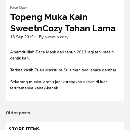
Face Mask
Topeng Muka Kain
SweetnCozy Tahan Lama
13 Sep 2019
By
sweet n cozy
Alhamdulillah Face Mask dari tahun 2013 lagi tapi masih
cantik kan.
Terima kasih Puan Masstura Sulaiman sudi share gambar.
Sekarang musim jerebu jadi kurangkan aktiviti di luar
terutamanya kanak-kanak.
Posts
Older posts
navigation
STORE ITEMS