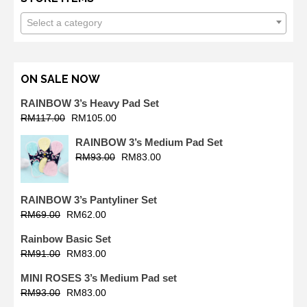
Select a category
ON SALE NOW
RAINBOW 3’s Heavy Pad Set
RM
117.00
RM
105.00
RAINBOW 3’s Medium Pad Set
RM
93.00
RM
83.00
RAINBOW 3’s Pantyliner Set
RM
69.00
RM
62.00
Rainbow Basic Set
RM
91.00
RM
83.00
MINI ROSES 3’s Medium Pad set
RM
93.00
RM
83.00