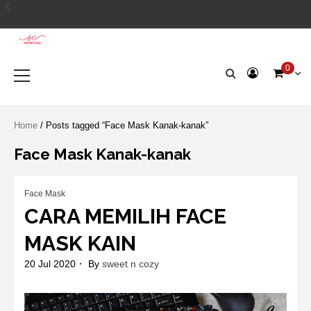
Skip
Account
to
Terms
Blog
Cart
Checko
Cloth
Hand
HOM
SHO
Slid
Sli
content
&
Pad
Embro
1
2
Condition
Primary
0
Menu
Home
/ Posts tagged “Face Mask Kanak-kanak”
Face Mask Kanak-kanak
Face Mask
CARA MEMILIH FACE
MASK KAIN
20 Jul 2020
By
sweet n cozy